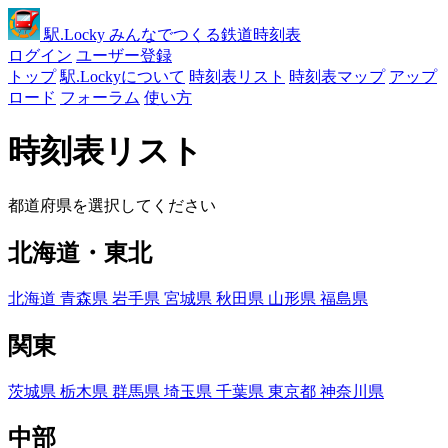
駅
.Locky
みんなでつくる鉄道時刻表
ログイン
ユーザー登録
トップ
駅.Lockyについて
時刻表リスト
時刻表マップ
アップ
ロード
フォーラム
使い方
時刻表リスト
都道府県を選択してください
北海道・東北
北海道
青森県
岩手県
宮城県
秋田県
山形県
福島県
関東
茨城県
栃木県
群馬県
埼玉県
千葉県
東京都
神奈川県
中部