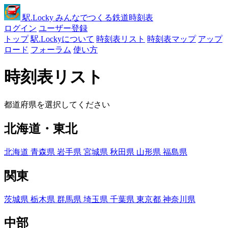
駅
.Locky
みんなでつくる鉄道時刻表
ログイン
ユーザー登録
トップ
駅.Lockyについて
時刻表リスト
時刻表マップ
アップ
ロード
フォーラム
使い方
時刻表リスト
都道府県を選択してください
北海道・東北
北海道
青森県
岩手県
宮城県
秋田県
山形県
福島県
関東
茨城県
栃木県
群馬県
埼玉県
千葉県
東京都
神奈川県
中部