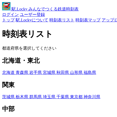
駅
.Locky
みんなでつくる鉄道時刻表
ログイン
ユーザー登録
トップ
駅.Lockyについて
時刻表リスト
時刻表マップ
アップ
時刻表リスト
都道府県を選択してください
北海道・東北
北海道
青森県
岩手県
宮城県
秋田県
山形県
福島県
関東
茨城県
栃木県
群馬県
埼玉県
千葉県
東京都
神奈川県
中部