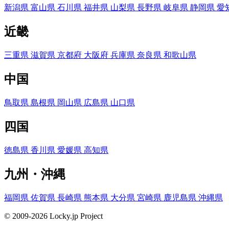
新潟県
富山県
石川県
福井県
山梨県
長野県
岐阜県
静岡県
愛
近畿
三重県
滋賀県
京都府
大阪府
兵庫県
奈良県
和歌山県
中国
鳥取県
島根県
岡山県
広島県
山口県
四国
徳島県
香川県
愛媛県
高知県
九州・沖縄
福岡県
佐賀県
長崎県
熊本県
大分県
宮崎県
鹿児島県
沖縄県
© 2009-2026 Locky.jp Project