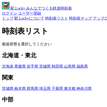
駅
.Locky
みんなでつくる鉄道時刻表
ログイン
ユーザー登録
トップ
駅.Lockyについて
時刻表リスト
時刻表マップ
アップ
時刻表リスト
都道府県を選択してください
北海道・東北
北海道
青森県
岩手県
宮城県
秋田県
山形県
福島県
関東
茨城県
栃木県
群馬県
埼玉県
千葉県
東京都
神奈川県
中部