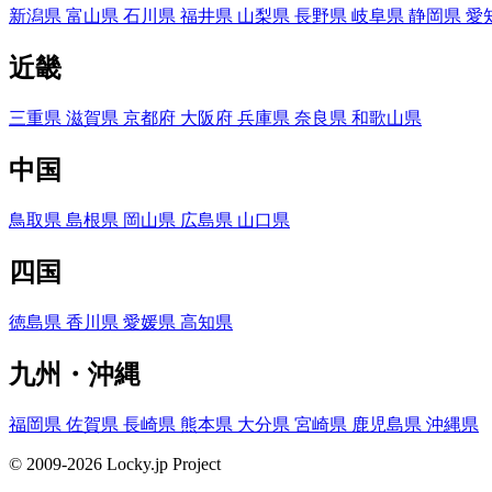
新潟県
富山県
石川県
福井県
山梨県
長野県
岐阜県
静岡県
愛
近畿
三重県
滋賀県
京都府
大阪府
兵庫県
奈良県
和歌山県
中国
鳥取県
島根県
岡山県
広島県
山口県
四国
徳島県
香川県
愛媛県
高知県
九州・沖縄
福岡県
佐賀県
長崎県
熊本県
大分県
宮崎県
鹿児島県
沖縄県
© 2009-2026 Locky.jp Project