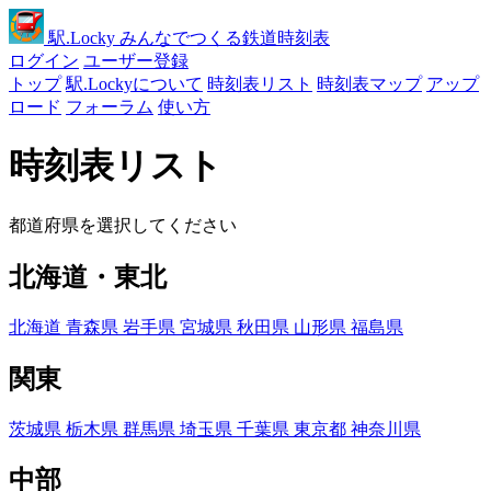
駅
.Locky
みんなでつくる鉄道時刻表
ログイン
ユーザー登録
トップ
駅.Lockyについて
時刻表リスト
時刻表マップ
アップ
ロード
フォーラム
使い方
時刻表リスト
都道府県を選択してください
北海道・東北
北海道
青森県
岩手県
宮城県
秋田県
山形県
福島県
関東
茨城県
栃木県
群馬県
埼玉県
千葉県
東京都
神奈川県
中部