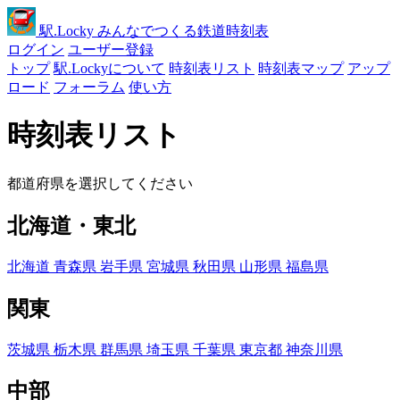
駅
.Locky
みんなでつくる鉄道時刻表
ログイン
ユーザー登録
トップ
駅.Lockyについて
時刻表リスト
時刻表マップ
アップ
ロード
フォーラム
使い方
時刻表リスト
都道府県を選択してください
北海道・東北
北海道
青森県
岩手県
宮城県
秋田県
山形県
福島県
関東
茨城県
栃木県
群馬県
埼玉県
千葉県
東京都
神奈川県
中部