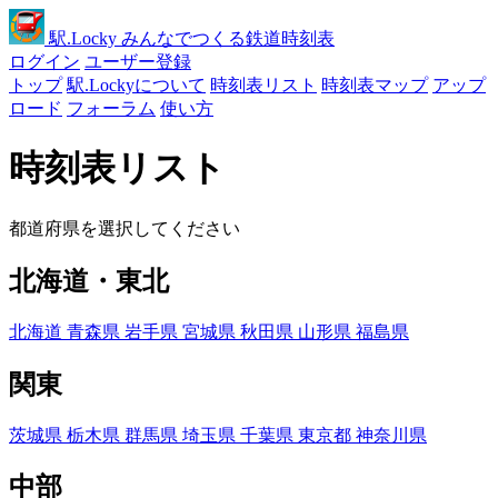
駅
.Locky
みんなでつくる鉄道時刻表
ログイン
ユーザー登録
トップ
駅.Lockyについて
時刻表リスト
時刻表マップ
アップ
ロード
フォーラム
使い方
時刻表リスト
都道府県を選択してください
北海道・東北
北海道
青森県
岩手県
宮城県
秋田県
山形県
福島県
関東
茨城県
栃木県
群馬県
埼玉県
千葉県
東京都
神奈川県
中部