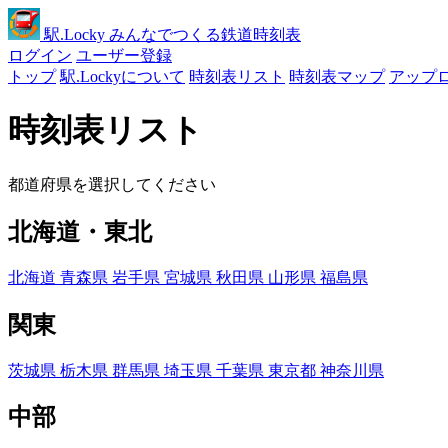
駅
.Locky
みんなでつくる鉄道時刻表
ログイン
ユーザー登録
トップ
駅.Lockyについて
時刻表リスト
時刻表マップ
アップ
時刻表リスト
都道府県を選択してください
北海道・東北
北海道
青森県
岩手県
宮城県
秋田県
山形県
福島県
関東
茨城県
栃木県
群馬県
埼玉県
千葉県
東京都
神奈川県
中部