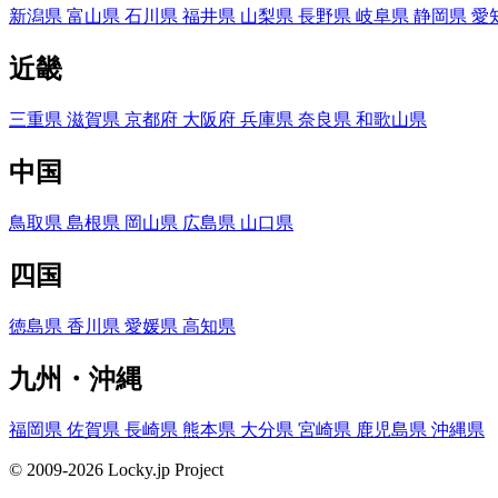
新潟県
富山県
石川県
福井県
山梨県
長野県
岐阜県
静岡県
愛
近畿
三重県
滋賀県
京都府
大阪府
兵庫県
奈良県
和歌山県
中国
鳥取県
島根県
岡山県
広島県
山口県
四国
徳島県
香川県
愛媛県
高知県
九州・沖縄
福岡県
佐賀県
長崎県
熊本県
大分県
宮崎県
鹿児島県
沖縄県
© 2009-2026 Locky.jp Project