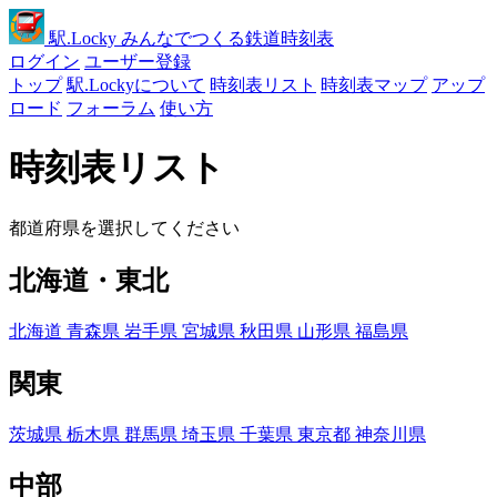
駅
.Locky
みんなでつくる鉄道時刻表
ログイン
ユーザー登録
トップ
駅.Lockyについて
時刻表リスト
時刻表マップ
アップ
ロード
フォーラム
使い方
時刻表リスト
都道府県を選択してください
北海道・東北
北海道
青森県
岩手県
宮城県
秋田県
山形県
福島県
関東
茨城県
栃木県
群馬県
埼玉県
千葉県
東京都
神奈川県
中部