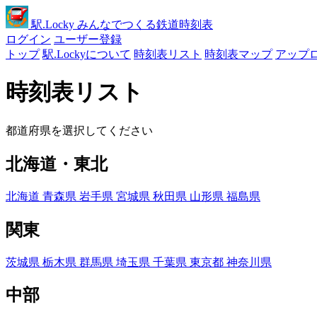
駅
.Locky
みんなでつくる鉄道時刻表
ログイン
ユーザー登録
トップ
駅.Lockyについて
時刻表リスト
時刻表マップ
アップ
時刻表リスト
都道府県を選択してください
北海道・東北
北海道
青森県
岩手県
宮城県
秋田県
山形県
福島県
関東
茨城県
栃木県
群馬県
埼玉県
千葉県
東京都
神奈川県
中部