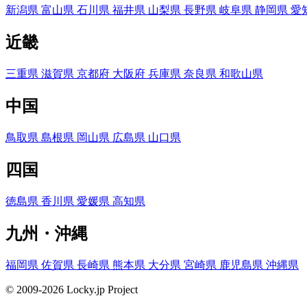
新潟県
富山県
石川県
福井県
山梨県
長野県
岐阜県
静岡県
愛
近畿
三重県
滋賀県
京都府
大阪府
兵庫県
奈良県
和歌山県
中国
鳥取県
島根県
岡山県
広島県
山口県
四国
徳島県
香川県
愛媛県
高知県
九州・沖縄
福岡県
佐賀県
長崎県
熊本県
大分県
宮崎県
鹿児島県
沖縄県
© 2009-2026 Locky.jp Project