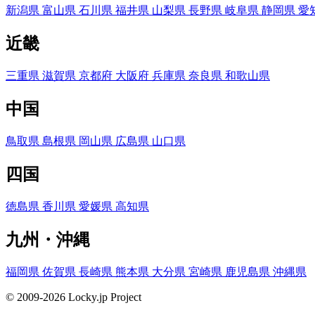
新潟県
富山県
石川県
福井県
山梨県
長野県
岐阜県
静岡県
愛
近畿
三重県
滋賀県
京都府
大阪府
兵庫県
奈良県
和歌山県
中国
鳥取県
島根県
岡山県
広島県
山口県
四国
徳島県
香川県
愛媛県
高知県
九州・沖縄
福岡県
佐賀県
長崎県
熊本県
大分県
宮崎県
鹿児島県
沖縄県
© 2009-2026 Locky.jp Project