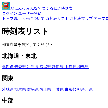
駅
.Locky
みんなでつくる鉄道時刻表
ログイン
ユーザー登録
トップ
駅.Lockyについて
時刻表リスト
時刻表マップ
アップ
時刻表リスト
都道府県を選択してください
北海道・東北
北海道
青森県
岩手県
宮城県
秋田県
山形県
福島県
関東
茨城県
栃木県
群馬県
埼玉県
千葉県
東京都
神奈川県
中部