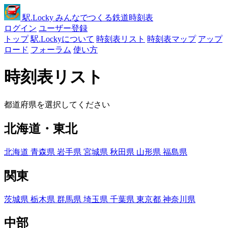
駅
.Locky
みんなでつくる鉄道時刻表
ログイン
ユーザー登録
トップ
駅.Lockyについて
時刻表リスト
時刻表マップ
アップ
ロード
フォーラム
使い方
時刻表リスト
都道府県を選択してください
北海道・東北
北海道
青森県
岩手県
宮城県
秋田県
山形県
福島県
関東
茨城県
栃木県
群馬県
埼玉県
千葉県
東京都
神奈川県
中部