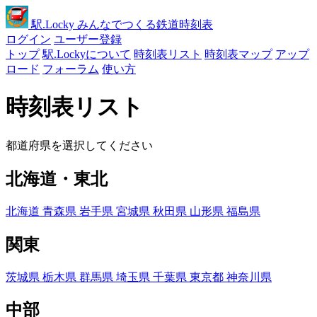
駅
.Locky
みんなでつくる鉄道時刻表
ログイン
ユーザー登録
トップ
駅.Lockyについて
時刻表リスト
時刻表マップ
アップ
ロード
フォーラム
使い方
時刻表リスト
都道府県を選択してください
北海道・東北
北海道
青森県
岩手県
宮城県
秋田県
山形県
福島県
関東
茨城県
栃木県
群馬県
埼玉県
千葉県
東京都
神奈川県
中部