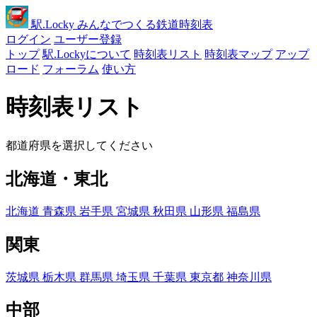
駅
.Locky
みんなでつくる鉄道時刻表
ログイン
ユーザー登録
トップ
駅.Lockyについて
時刻表リスト
時刻表マップ
アップ
ロード
フォーラム
使い方
時刻表リスト
都道府県を選択してください
北海道・東北
北海道
青森県
岩手県
宮城県
秋田県
山形県
福島県
関東
茨城県
栃木県
群馬県
埼玉県
千葉県
東京都
神奈川県
中部