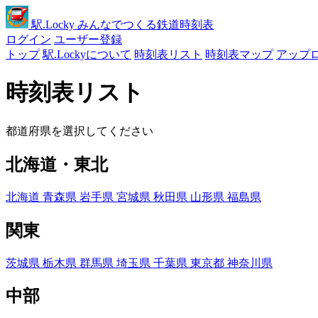
駅
.Locky
みんなでつくる鉄道時刻表
ログイン
ユーザー登録
トップ
駅.Lockyについて
時刻表リスト
時刻表マップ
アップ
時刻表リスト
都道府県を選択してください
北海道・東北
北海道
青森県
岩手県
宮城県
秋田県
山形県
福島県
関東
茨城県
栃木県
群馬県
埼玉県
千葉県
東京都
神奈川県
中部