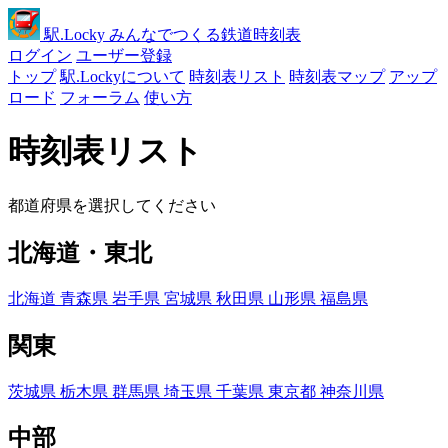
駅
.Locky
みんなでつくる鉄道時刻表
ログイン
ユーザー登録
トップ
駅.Lockyについて
時刻表リスト
時刻表マップ
アップ
ロード
フォーラム
使い方
時刻表リスト
都道府県を選択してください
北海道・東北
北海道
青森県
岩手県
宮城県
秋田県
山形県
福島県
関東
茨城県
栃木県
群馬県
埼玉県
千葉県
東京都
神奈川県
中部