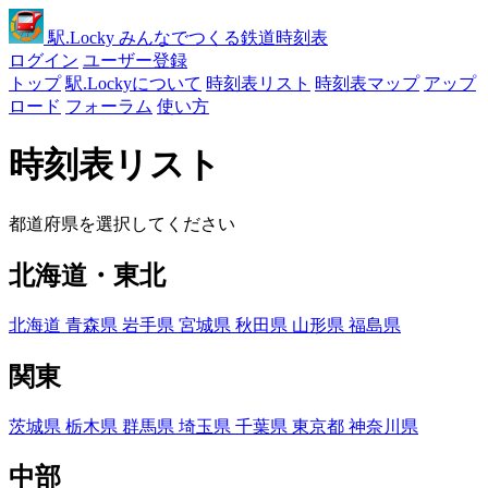
駅
.Locky
みんなでつくる鉄道時刻表
ログイン
ユーザー登録
トップ
駅.Lockyについて
時刻表リスト
時刻表マップ
アップ
ロード
フォーラム
使い方
時刻表リスト
都道府県を選択してください
北海道・東北
北海道
青森県
岩手県
宮城県
秋田県
山形県
福島県
関東
茨城県
栃木県
群馬県
埼玉県
千葉県
東京都
神奈川県
中部