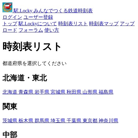
駅
.Locky
みんなでつくる鉄道時刻表
ログイン
ユーザー登録
トップ
駅.Lockyについて
時刻表リスト
時刻表マップ
アップ
ロード
フォーラム
使い方
時刻表リスト
都道府県を選択してください
北海道・東北
北海道
青森県
岩手県
宮城県
秋田県
山形県
福島県
関東
茨城県
栃木県
群馬県
埼玉県
千葉県
東京都
神奈川県
中部