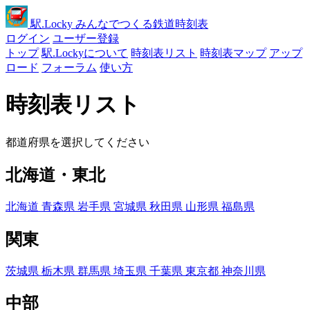
駅
.Locky
みんなでつくる鉄道時刻表
ログイン
ユーザー登録
トップ
駅.Lockyについて
時刻表リスト
時刻表マップ
アップ
ロード
フォーラム
使い方
時刻表リスト
都道府県を選択してください
北海道・東北
北海道
青森県
岩手県
宮城県
秋田県
山形県
福島県
関東
茨城県
栃木県
群馬県
埼玉県
千葉県
東京都
神奈川県
中部