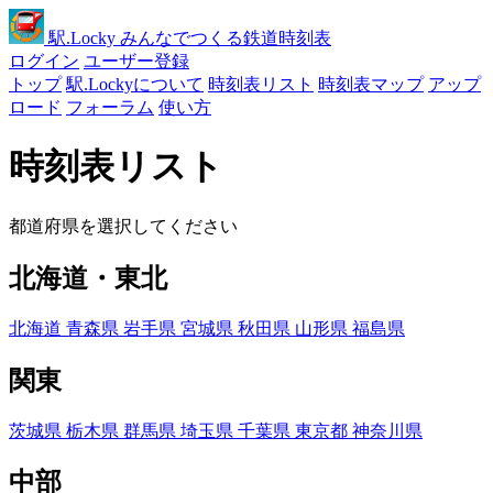
駅
.Locky
みんなでつくる鉄道時刻表
ログイン
ユーザー登録
トップ
駅.Lockyについて
時刻表リスト
時刻表マップ
アップ
ロード
フォーラム
使い方
時刻表リスト
都道府県を選択してください
北海道・東北
北海道
青森県
岩手県
宮城県
秋田県
山形県
福島県
関東
茨城県
栃木県
群馬県
埼玉県
千葉県
東京都
神奈川県
中部