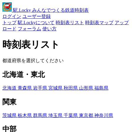
駅
.Locky
みんなでつくる鉄道時刻表
ログイン
ユーザー登録
トップ
駅.Lockyについて
時刻表リスト
時刻表マップ
アップ
ロード
フォーラム
使い方
時刻表リスト
都道府県を選択してください
北海道・東北
北海道
青森県
岩手県
宮城県
秋田県
山形県
福島県
関東
茨城県
栃木県
群馬県
埼玉県
千葉県
東京都
神奈川県
中部