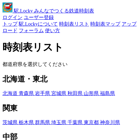
駅
.Locky
みんなでつくる鉄道時刻表
ログイン
ユーザー登録
トップ
駅.Lockyについて
時刻表リスト
時刻表マップ
アップ
ロード
フォーラム
使い方
時刻表リスト
都道府県を選択してください
北海道・東北
北海道
青森県
岩手県
宮城県
秋田県
山形県
福島県
関東
茨城県
栃木県
群馬県
埼玉県
千葉県
東京都
神奈川県
中部