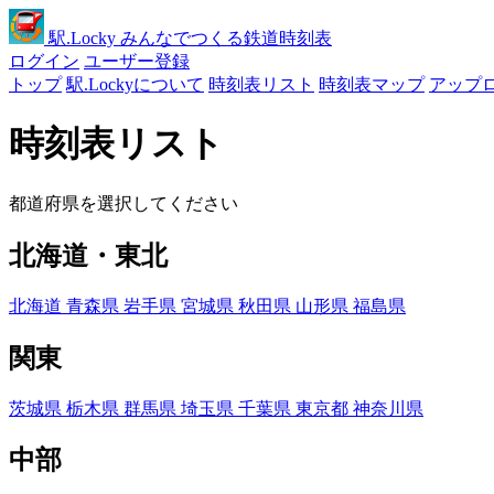
駅
.Locky
みんなでつくる鉄道時刻表
ログイン
ユーザー登録
トップ
駅.Lockyについて
時刻表リスト
時刻表マップ
アップ
時刻表リスト
都道府県を選択してください
北海道・東北
北海道
青森県
岩手県
宮城県
秋田県
山形県
福島県
関東
茨城県
栃木県
群馬県
埼玉県
千葉県
東京都
神奈川県
中部