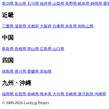
新潟県
富山県
石川県
福井県
山梨県
長野県
岐阜県
静岡県
愛
近畿
三重県
滋賀県
京都府
大阪府
兵庫県
奈良県
和歌山県
中国
鳥取県
島根県
岡山県
広島県
山口県
四国
徳島県
香川県
愛媛県
高知県
九州・沖縄
福岡県
佐賀県
長崎県
熊本県
大分県
宮崎県
鹿児島県
沖縄県
© 2009-2026 Locky.jp Project