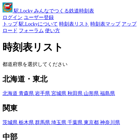
駅
.Locky
みんなでつくる鉄道時刻表
ログイン
ユーザー登録
トップ
駅.Lockyについて
時刻表リスト
時刻表マップ
アップ
ロード
フォーラム
使い方
時刻表リスト
都道府県を選択してください
北海道・東北
北海道
青森県
岩手県
宮城県
秋田県
山形県
福島県
関東
茨城県
栃木県
群馬県
埼玉県
千葉県
東京都
神奈川県
中部