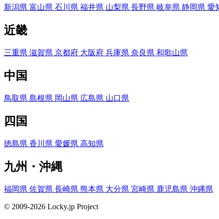
新潟県
富山県
石川県
福井県
山梨県
長野県
岐阜県
静岡県
愛
近畿
三重県
滋賀県
京都府
大阪府
兵庫県
奈良県
和歌山県
中国
鳥取県
島根県
岡山県
広島県
山口県
四国
徳島県
香川県
愛媛県
高知県
九州・沖縄
福岡県
佐賀県
長崎県
熊本県
大分県
宮崎県
鹿児島県
沖縄県
© 2009-2026 Locky.jp Project