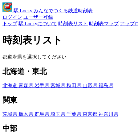
駅
.Locky
みんなでつくる鉄道時刻表
ログイン
ユーザー登録
トップ
駅.Lockyについて
時刻表リスト
時刻表マップ
アップ
時刻表リスト
都道府県を選択してください
北海道・東北
北海道
青森県
岩手県
宮城県
秋田県
山形県
福島県
関東
茨城県
栃木県
群馬県
埼玉県
千葉県
東京都
神奈川県
中部