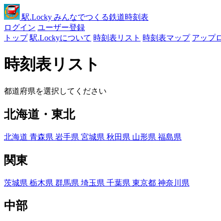
駅
.Locky
みんなでつくる鉄道時刻表
ログイン
ユーザー登録
トップ
駅.Lockyについて
時刻表リスト
時刻表マップ
アップ
時刻表リスト
都道府県を選択してください
北海道・東北
北海道
青森県
岩手県
宮城県
秋田県
山形県
福島県
関東
茨城県
栃木県
群馬県
埼玉県
千葉県
東京都
神奈川県
中部