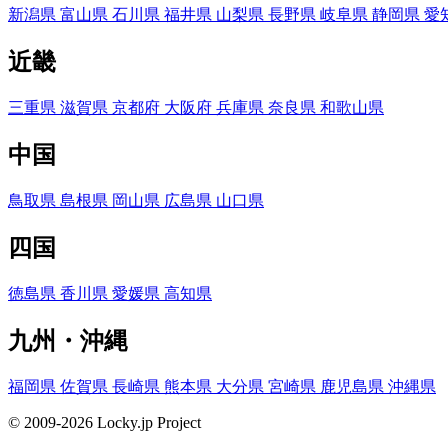
新潟県
富山県
石川県
福井県
山梨県
長野県
岐阜県
静岡県
愛
近畿
三重県
滋賀県
京都府
大阪府
兵庫県
奈良県
和歌山県
中国
鳥取県
島根県
岡山県
広島県
山口県
四国
徳島県
香川県
愛媛県
高知県
九州・沖縄
福岡県
佐賀県
長崎県
熊本県
大分県
宮崎県
鹿児島県
沖縄県
© 2009-2026 Locky.jp Project