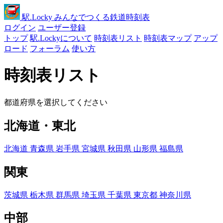
駅
.Locky
みんなでつくる鉄道時刻表
ログイン
ユーザー登録
トップ
駅.Lockyについて
時刻表リスト
時刻表マップ
アップ
ロード
フォーラム
使い方
時刻表リスト
都道府県を選択してください
北海道・東北
北海道
青森県
岩手県
宮城県
秋田県
山形県
福島県
関東
茨城県
栃木県
群馬県
埼玉県
千葉県
東京都
神奈川県
中部