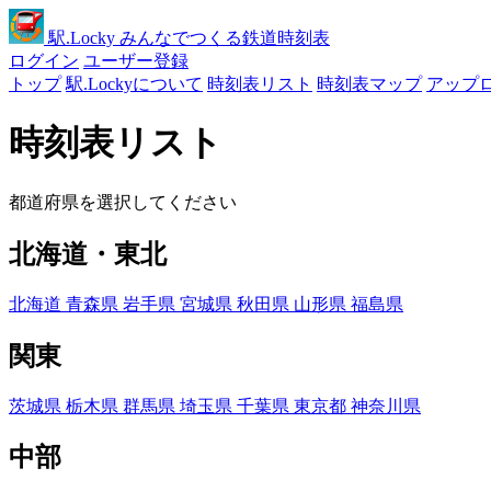
駅
.Locky
みんなでつくる鉄道時刻表
ログイン
ユーザー登録
トップ
駅.Lockyについて
時刻表リスト
時刻表マップ
アップ
時刻表リスト
都道府県を選択してください
北海道・東北
北海道
青森県
岩手県
宮城県
秋田県
山形県
福島県
関東
茨城県
栃木県
群馬県
埼玉県
千葉県
東京都
神奈川県
中部