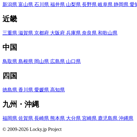
新潟県
富山県
石川県
福井県
山梨県
長野県
岐阜県
静岡県
愛
近畿
三重県
滋賀県
京都府
大阪府
兵庫県
奈良県
和歌山県
中国
鳥取県
島根県
岡山県
広島県
山口県
四国
徳島県
香川県
愛媛県
高知県
九州・沖縄
福岡県
佐賀県
長崎県
熊本県
大分県
宮崎県
鹿児島県
沖縄県
© 2009-2026 Locky.jp Project