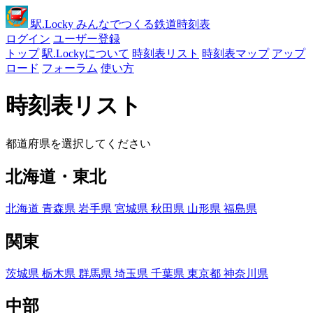
駅
.Locky
みんなでつくる鉄道時刻表
ログイン
ユーザー登録
トップ
駅.Lockyについて
時刻表リスト
時刻表マップ
アップ
ロード
フォーラム
使い方
時刻表リスト
都道府県を選択してください
北海道・東北
北海道
青森県
岩手県
宮城県
秋田県
山形県
福島県
関東
茨城県
栃木県
群馬県
埼玉県
千葉県
東京都
神奈川県
中部