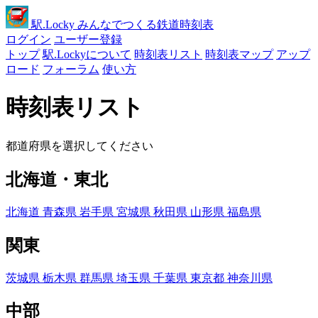
駅
.Locky
みんなでつくる鉄道時刻表
ログイン
ユーザー登録
トップ
駅.Lockyについて
時刻表リスト
時刻表マップ
アップ
ロード
フォーラム
使い方
時刻表リスト
都道府県を選択してください
北海道・東北
北海道
青森県
岩手県
宮城県
秋田県
山形県
福島県
関東
茨城県
栃木県
群馬県
埼玉県
千葉県
東京都
神奈川県
中部