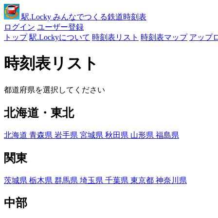
駅
.Locky
みんなでつくる鉄道時刻表
ログイン
ユーザー登録
トップ
駅.Lockyについて
時刻表リスト
時刻表マップ
アップ
時刻表リスト
都道府県を選択してください
北海道・東北
北海道
青森県
岩手県
宮城県
秋田県
山形県
福島県
関東
茨城県
栃木県
群馬県
埼玉県
千葉県
東京都
神奈川県
中部