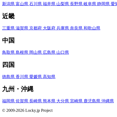
新潟県
富山県
石川県
福井県
山梨県
長野県
岐阜県
静岡県
愛
近畿
三重県
滋賀県
京都府
大阪府
兵庫県
奈良県
和歌山県
中国
鳥取県
島根県
岡山県
広島県
山口県
四国
徳島県
香川県
愛媛県
高知県
九州・沖縄
福岡県
佐賀県
長崎県
熊本県
大分県
宮崎県
鹿児島県
沖縄県
© 2009-2026 Locky.jp Project