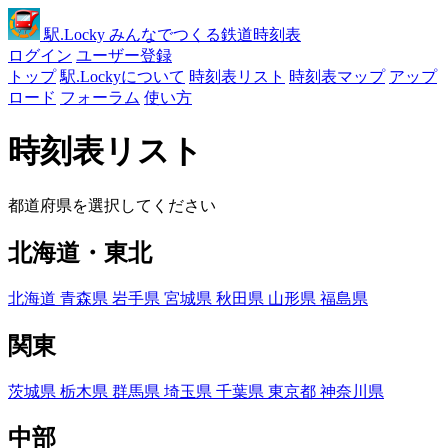
駅
.Locky
みんなでつくる鉄道時刻表
ログイン
ユーザー登録
トップ
駅.Lockyについて
時刻表リスト
時刻表マップ
アップ
ロード
フォーラム
使い方
時刻表リスト
都道府県を選択してください
北海道・東北
北海道
青森県
岩手県
宮城県
秋田県
山形県
福島県
関東
茨城県
栃木県
群馬県
埼玉県
千葉県
東京都
神奈川県
中部