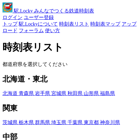
駅
.Locky
みんなでつくる鉄道時刻表
ログイン
ユーザー登録
トップ
駅.Lockyについて
時刻表リスト
時刻表マップ
アップ
ロード
フォーラム
使い方
時刻表リスト
都道府県を選択してください
北海道・東北
北海道
青森県
岩手県
宮城県
秋田県
山形県
福島県
関東
茨城県
栃木県
群馬県
埼玉県
千葉県
東京都
神奈川県
中部