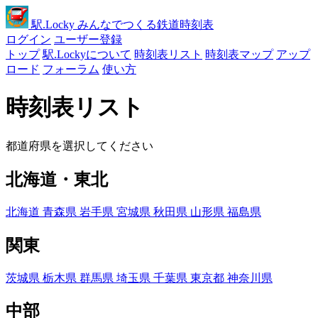
駅
.Locky
みんなでつくる鉄道時刻表
ログイン
ユーザー登録
トップ
駅.Lockyについて
時刻表リスト
時刻表マップ
アップ
ロード
フォーラム
使い方
時刻表リスト
都道府県を選択してください
北海道・東北
北海道
青森県
岩手県
宮城県
秋田県
山形県
福島県
関東
茨城県
栃木県
群馬県
埼玉県
千葉県
東京都
神奈川県
中部