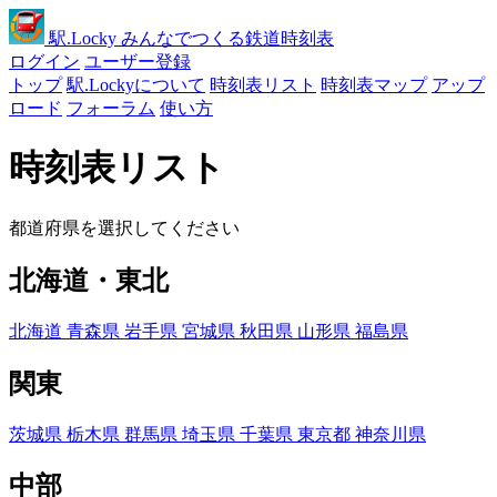
駅
.Locky
みんなでつくる鉄道時刻表
ログイン
ユーザー登録
トップ
駅.Lockyについて
時刻表リスト
時刻表マップ
アップ
ロード
フォーラム
使い方
時刻表リスト
都道府県を選択してください
北海道・東北
北海道
青森県
岩手県
宮城県
秋田県
山形県
福島県
関東
茨城県
栃木県
群馬県
埼玉県
千葉県
東京都
神奈川県
中部