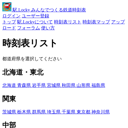
駅
.Locky
みんなでつくる鉄道時刻表
ログイン
ユーザー登録
トップ
駅.Lockyについて
時刻表リスト
時刻表マップ
アップ
ロード
フォーラム
使い方
時刻表リスト
都道府県を選択してください
北海道・東北
北海道
青森県
岩手県
宮城県
秋田県
山形県
福島県
関東
茨城県
栃木県
群馬県
埼玉県
千葉県
東京都
神奈川県
中部