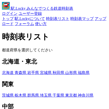
駅
.Locky
みんなでつくる鉄道時刻表
ログイン
ユーザー登録
トップ
駅.Lockyについて
時刻表リスト
時刻表マップ
アップ
ロード
フォーラム
使い方
時刻表リスト
都道府県を選択してください
北海道・東北
北海道
青森県
岩手県
宮城県
秋田県
山形県
福島県
関東
茨城県
栃木県
群馬県
埼玉県
千葉県
東京都
神奈川県
中部