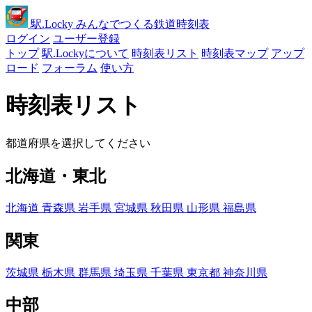
駅
.Locky
みんなでつくる鉄道時刻表
ログイン
ユーザー登録
トップ
駅.Lockyについて
時刻表リスト
時刻表マップ
アップ
ロード
フォーラム
使い方
時刻表リスト
都道府県を選択してください
北海道・東北
北海道
青森県
岩手県
宮城県
秋田県
山形県
福島県
関東
茨城県
栃木県
群馬県
埼玉県
千葉県
東京都
神奈川県
中部