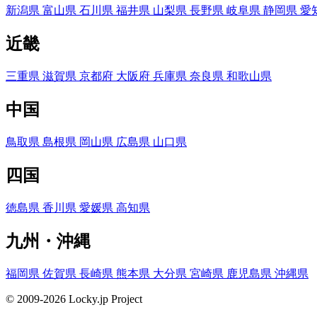
新潟県
富山県
石川県
福井県
山梨県
長野県
岐阜県
静岡県
愛
近畿
三重県
滋賀県
京都府
大阪府
兵庫県
奈良県
和歌山県
中国
鳥取県
島根県
岡山県
広島県
山口県
四国
徳島県
香川県
愛媛県
高知県
九州・沖縄
福岡県
佐賀県
長崎県
熊本県
大分県
宮崎県
鹿児島県
沖縄県
© 2009-2026 Locky.jp Project