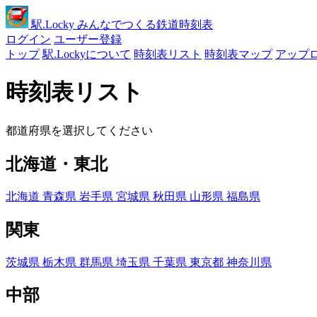
駅
.Locky
みんなでつくる鉄道時刻表
ログイン
ユーザー登録
トップ
駅.Lockyについて
時刻表リスト
時刻表マップ
アップ
時刻表リスト
都道府県を選択してください
北海道・東北
北海道
青森県
岩手県
宮城県
秋田県
山形県
福島県
関東
茨城県
栃木県
群馬県
埼玉県
千葉県
東京都
神奈川県
中部