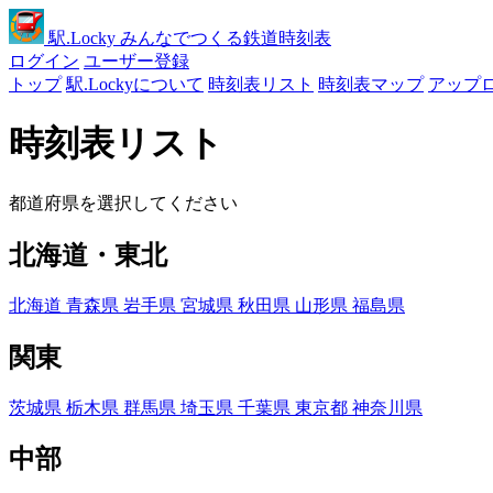
駅
.Locky
みんなでつくる鉄道時刻表
ログイン
ユーザー登録
トップ
駅.Lockyについて
時刻表リスト
時刻表マップ
アップ
時刻表リスト
都道府県を選択してください
北海道・東北
北海道
青森県
岩手県
宮城県
秋田県
山形県
福島県
関東
茨城県
栃木県
群馬県
埼玉県
千葉県
東京都
神奈川県
中部