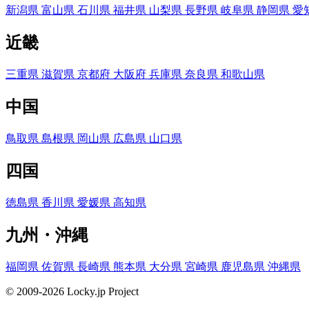
新潟県
富山県
石川県
福井県
山梨県
長野県
岐阜県
静岡県
愛
近畿
三重県
滋賀県
京都府
大阪府
兵庫県
奈良県
和歌山県
中国
鳥取県
島根県
岡山県
広島県
山口県
四国
徳島県
香川県
愛媛県
高知県
九州・沖縄
福岡県
佐賀県
長崎県
熊本県
大分県
宮崎県
鹿児島県
沖縄県
© 2009-2026 Locky.jp Project