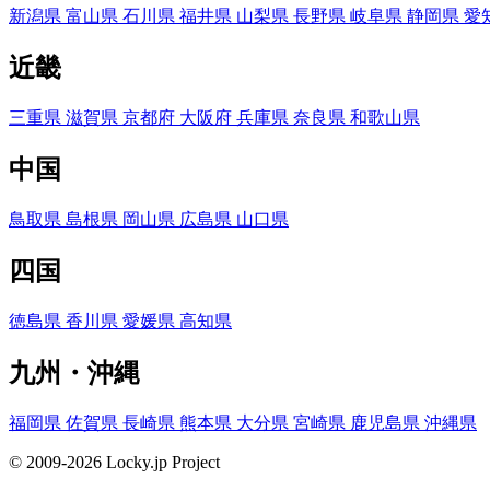
新潟県
富山県
石川県
福井県
山梨県
長野県
岐阜県
静岡県
愛
近畿
三重県
滋賀県
京都府
大阪府
兵庫県
奈良県
和歌山県
中国
鳥取県
島根県
岡山県
広島県
山口県
四国
徳島県
香川県
愛媛県
高知県
九州・沖縄
福岡県
佐賀県
長崎県
熊本県
大分県
宮崎県
鹿児島県
沖縄県
© 2009-2026 Locky.jp Project