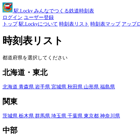
駅
.Locky
みんなでつくる鉄道時刻表
ログイン
ユーザー登録
トップ
駅.Lockyについて
時刻表リスト
時刻表マップ
アップ
時刻表リスト
都道府県を選択してください
北海道・東北
北海道
青森県
岩手県
宮城県
秋田県
山形県
福島県
関東
茨城県
栃木県
群馬県
埼玉県
千葉県
東京都
神奈川県
中部