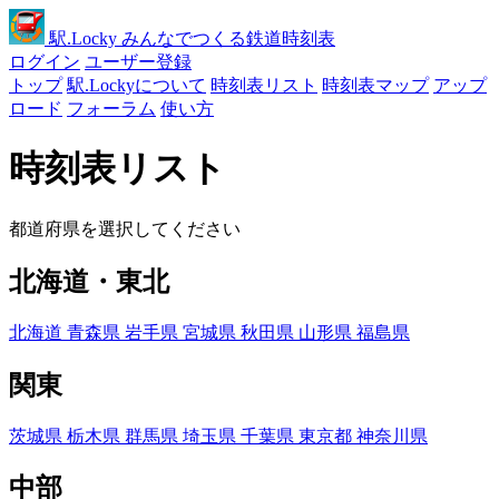
駅
.Locky
みんなでつくる鉄道時刻表
ログイン
ユーザー登録
トップ
駅.Lockyについて
時刻表リスト
時刻表マップ
アップ
ロード
フォーラム
使い方
時刻表リスト
都道府県を選択してください
北海道・東北
北海道
青森県
岩手県
宮城県
秋田県
山形県
福島県
関東
茨城県
栃木県
群馬県
埼玉県
千葉県
東京都
神奈川県
中部