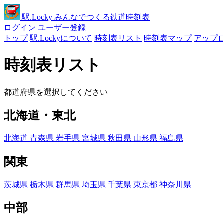
駅
.Locky
みんなでつくる鉄道時刻表
ログイン
ユーザー登録
トップ
駅.Lockyについて
時刻表リスト
時刻表マップ
アップ
時刻表リスト
都道府県を選択してください
北海道・東北
北海道
青森県
岩手県
宮城県
秋田県
山形県
福島県
関東
茨城県
栃木県
群馬県
埼玉県
千葉県
東京都
神奈川県
中部