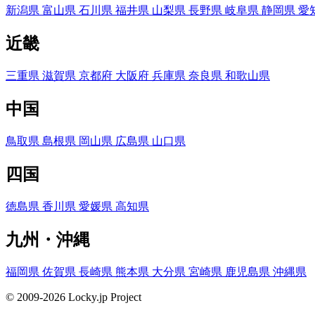
新潟県
富山県
石川県
福井県
山梨県
長野県
岐阜県
静岡県
愛
近畿
三重県
滋賀県
京都府
大阪府
兵庫県
奈良県
和歌山県
中国
鳥取県
島根県
岡山県
広島県
山口県
四国
徳島県
香川県
愛媛県
高知県
九州・沖縄
福岡県
佐賀県
長崎県
熊本県
大分県
宮崎県
鹿児島県
沖縄県
© 2009-2026 Locky.jp Project