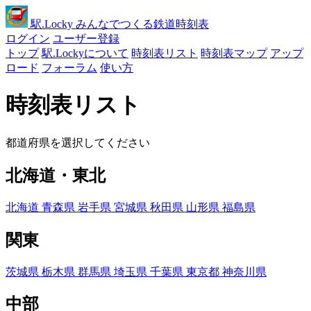
駅
.Locky
みんなでつくる鉄道時刻表
ログイン
ユーザー登録
トップ
駅.Lockyについて
時刻表リスト
時刻表マップ
アップ
ロード
フォーラム
使い方
時刻表リスト
都道府県を選択してください
北海道・東北
北海道
青森県
岩手県
宮城県
秋田県
山形県
福島県
関東
茨城県
栃木県
群馬県
埼玉県
千葉県
東京都
神奈川県
中部