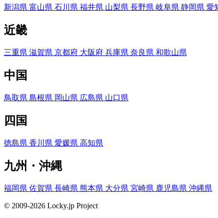
新潟県
富山県
石川県
福井県
山梨県
長野県
岐阜県
静岡県
愛
近畿
三重県
滋賀県
京都府
大阪府
兵庫県
奈良県
和歌山県
中国
鳥取県
島根県
岡山県
広島県
山口県
四国
徳島県
香川県
愛媛県
高知県
九州・沖縄
福岡県
佐賀県
長崎県
熊本県
大分県
宮崎県
鹿児島県
沖縄県
© 2009-2026 Locky.jp Project