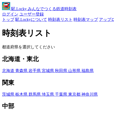
駅
.Locky
みんなでつくる鉄道時刻表
ログイン
ユーザー登録
トップ
駅.Lockyについて
時刻表リスト
時刻表マップ
アップ
時刻表リスト
都道府県を選択してください
北海道・東北
北海道
青森県
岩手県
宮城県
秋田県
山形県
福島県
関東
茨城県
栃木県
群馬県
埼玉県
千葉県
東京都
神奈川県
中部