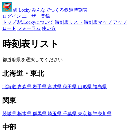
駅
.Locky
みんなでつくる鉄道時刻表
ログイン
ユーザー登録
トップ
駅.Lockyについて
時刻表リスト
時刻表マップ
アップ
ロード
フォーラム
使い方
時刻表リスト
都道府県を選択してください
北海道・東北
北海道
青森県
岩手県
宮城県
秋田県
山形県
福島県
関東
茨城県
栃木県
群馬県
埼玉県
千葉県
東京都
神奈川県
中部