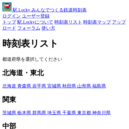
駅
.Locky
みんなでつくる鉄道時刻表
ログイン
ユーザー登録
トップ
駅.Lockyについて
時刻表リスト
時刻表マップ
アップ
ロード
フォーラム
使い方
時刻表リスト
都道府県を選択してください
北海道・東北
北海道
青森県
岩手県
宮城県
秋田県
山形県
福島県
関東
茨城県
栃木県
群馬県
埼玉県
千葉県
東京都
神奈川県
中部