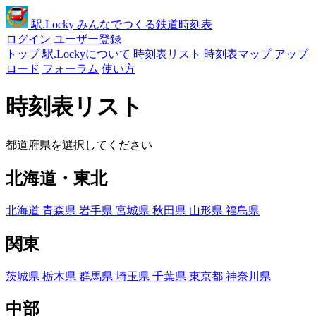
駅
.Locky
みんなでつくる鉄道時刻表
ログイン
ユーザー登録
トップ
駅.Lockyについて
時刻表リスト
時刻表マップ
アップ
ロード
フォーラム
使い方
時刻表リスト
都道府県を選択してください
北海道・東北
北海道
青森県
岩手県
宮城県
秋田県
山形県
福島県
関東
茨城県
栃木県
群馬県
埼玉県
千葉県
東京都
神奈川県
中部