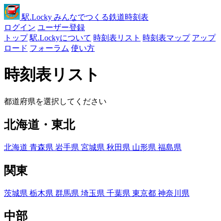
駅
.Locky
みんなでつくる鉄道時刻表
ログイン
ユーザー登録
トップ
駅.Lockyについて
時刻表リスト
時刻表マップ
アップ
ロード
フォーラム
使い方
時刻表リスト
都道府県を選択してください
北海道・東北
北海道
青森県
岩手県
宮城県
秋田県
山形県
福島県
関東
茨城県
栃木県
群馬県
埼玉県
千葉県
東京都
神奈川県
中部