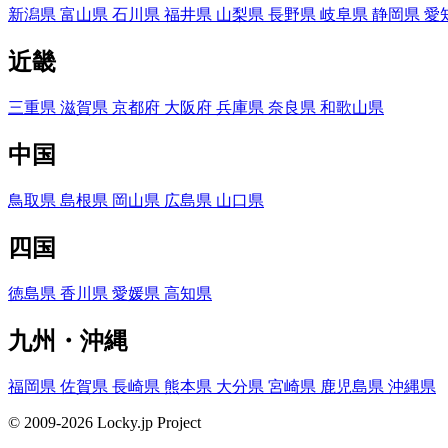
新潟県
富山県
石川県
福井県
山梨県
長野県
岐阜県
静岡県
愛
近畿
三重県
滋賀県
京都府
大阪府
兵庫県
奈良県
和歌山県
中国
鳥取県
島根県
岡山県
広島県
山口県
四国
徳島県
香川県
愛媛県
高知県
九州・沖縄
福岡県
佐賀県
長崎県
熊本県
大分県
宮崎県
鹿児島県
沖縄県
© 2009-2026 Locky.jp Project