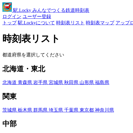
駅
.Locky
みんなでつくる鉄道時刻表
ログイン
ユーザー登録
トップ
駅.Lockyについて
時刻表リスト
時刻表マップ
アップ
時刻表リスト
都道府県を選択してください
北海道・東北
北海道
青森県
岩手県
宮城県
秋田県
山形県
福島県
関東
茨城県
栃木県
群馬県
埼玉県
千葉県
東京都
神奈川県
中部